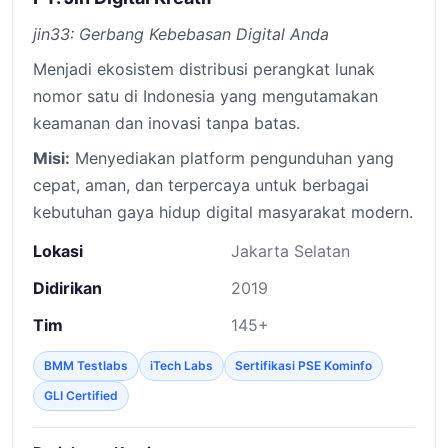
jin33: Gerbang Kebebasan Digital Anda
Menjadi ekosistem distribusi perangkat lunak
nomor satu di Indonesia yang mengutamakan
keamanan dan inovasi tanpa batas.
Misi:
Menyediakan platform pengunduhan yang
cepat, aman, dan terpercaya untuk berbagai
kebutuhan gaya hidup digital masyarakat modern.
Lokasi
Jakarta Selatan
Didirikan
2019
Tim
145+
BMM Testlabs
iTech Labs
Sertifikasi PSE Kominfo
GLI Certified