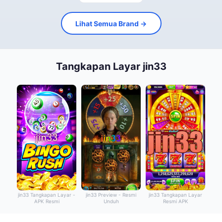
Lihat Semua Brand →
Tangkapan Layar jin33
jin33 Preview - Resmi
jin33 Tangkapan Layar -
jin33 Tangkapan Layar
Unduh
APK Resmi
Resmi APK