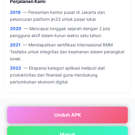
Perjalanan Kami
2019
— Peresmian kantor pusat di Jakarta dan
peluncuran platform jin33 untuk pasar lokal.
2020
— Mencapai tonggak sejarah dengan 2 juta
pengguna aktif dalam kurun waktu satu tahun.
2021
— Mendapatkan sertifikasi internasional BMM
Testlabs untuk integritas dan keamanan sistem perangkat
lunak.
2022
— Ekspansi kategori aplikasi meliputi alat
produktivitas dan finansial guna mendukung
pertumbuhan ekonomi digital.
Unduh APK
Masuk