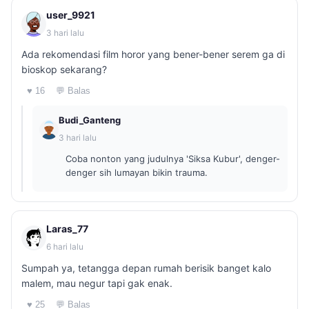
user_9921
3 hari lalu
Ada rekomendasi film horor yang bener-bener serem ga di
bioskop sekarang?
♥ 16
💬 Balas
Budi_Ganteng
3 hari lalu
Coba nonton yang judulnya 'Siksa Kubur', denger-
denger sih lumayan bikin trauma.
Laras_77
6 hari lalu
Sumpah ya, tetangga depan rumah berisik banget kalo
malem, mau negur tapi gak enak.
♥ 25
💬 Balas