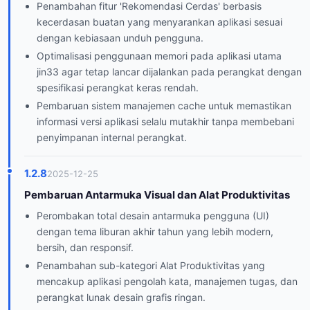
Penambahan fitur 'Rekomendasi Cerdas' berbasis
kecerdasan buatan yang menyarankan aplikasi sesuai
dengan kebiasaan unduh pengguna.
Optimalisasi penggunaan memori pada aplikasi utama
jin33 agar tetap lancar dijalankan pada perangkat dengan
spesifikasi perangkat keras rendah.
Pembaruan sistem manajemen cache untuk memastikan
informasi versi aplikasi selalu mutakhir tanpa membebani
penyimpanan internal perangkat.
1.2.8
2025-12-25
Pembaruan Antarmuka Visual dan Alat Produktivitas
Perombakan total desain antarmuka pengguna (UI)
dengan tema liburan akhir tahun yang lebih modern,
bersih, dan responsif.
Penambahan sub-kategori Alat Produktivitas yang
mencakup aplikasi pengolah kata, manajemen tugas, dan
perangkat lunak desain grafis ringan.