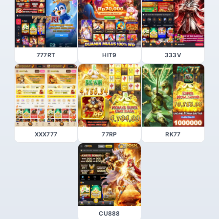
777RT
HIT9
333V
XXX777
77RP
RK77
CU888