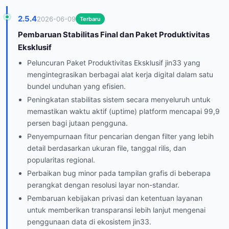
2.5.4
2026-06-09
Terbaru
Pembaruan Stabilitas Final dan Paket Produktivitas
Eksklusif
Peluncuran Paket Produktivitas Eksklusif jin33 yang
mengintegrasikan berbagai alat kerja digital dalam satu
bundel unduhan yang efisien.
Peningkatan stabilitas sistem secara menyeluruh untuk
memastikan waktu aktif (uptime) platform mencapai 99,9
persen bagi jutaan pengguna.
Penyempurnaan fitur pencarian dengan filter yang lebih
detail berdasarkan ukuran file, tanggal rilis, dan
popularitas regional.
Perbaikan bug minor pada tampilan grafis di beberapa
perangkat dengan resolusi layar non-standar.
Pembaruan kebijakan privasi dan ketentuan layanan
untuk memberikan transparansi lebih lanjut mengenai
penggunaan data di ekosistem jin33.