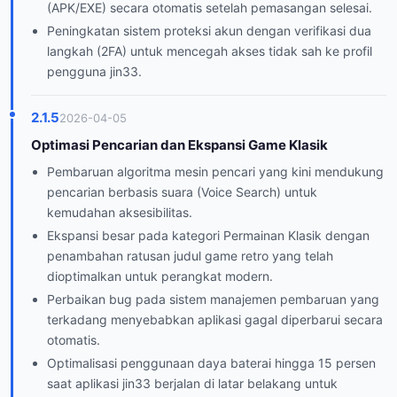
(APK/EXE) secara otomatis setelah pemasangan selesai.
Peningkatan sistem proteksi akun dengan verifikasi dua
langkah (2FA) untuk mencegah akses tidak sah ke profil
pengguna jin33.
2.1.5
2026-04-05
Optimasi Pencarian dan Ekspansi Game Klasik
Pembaruan algoritma mesin pencari yang kini mendukung
pencarian berbasis suara (Voice Search) untuk
kemudahan aksesibilitas.
Ekspansi besar pada kategori Permainan Klasik dengan
penambahan ratusan judul game retro yang telah
dioptimalkan untuk perangkat modern.
Perbaikan bug pada sistem manajemen pembaruan yang
terkadang menyebabkan aplikasi gagal diperbarui secara
otomatis.
Optimalisasi penggunaan daya baterai hingga 15 persen
saat aplikasi jin33 berjalan di latar belakang untuk